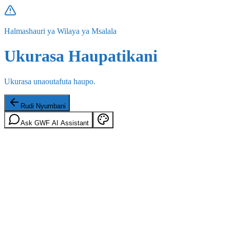
Halmashauri ya Wilaya ya Msalala
Ukurasa Haupatikani
Ukurasa unaoutafuta haupo.
Rudi Nyumbani
Ask GWF AI Assistant